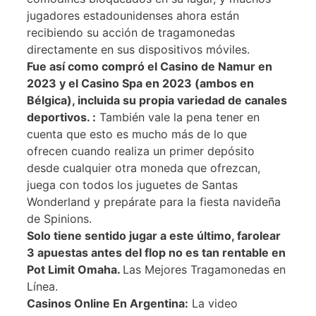
jugadores estadounidenses ahora están
recibiendo su acción de tragamonedas
directamente en sus dispositivos móviles.
Fue así como compró el Casino de Namur en
2023 y el Casino Spa en 2023 (ambos en
Bélgica), incluida su propia variedad de canales
deportivos. :
También vale la pena tener en
cuenta que esto es mucho más de lo que
ofrecen cuando realiza un primer depósito
desde cualquier otra moneda que ofrezcan,
juega con todos los juguetes de Santas
Wonderland y prepárate para la fiesta navideña
de Spinions.
Solo tiene sentido jugar a este último, farolear
3 apuestas antes del flop no es tan rentable en
Pot Limit Omaha.
Las Mejores Tragamonedas en
Línea.
Casinos Online En Argentina:
La video