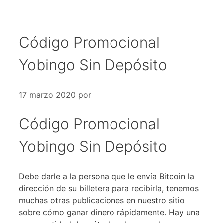
Saltar
al
contenido
Código Promocional
Yobingo Sin Depósito
17 marzo 2020
por
Código Promocional
Yobingo Sin Depósito
Debe darle a la persona que le envía Bitcoin la
dirección de su billetera para recibirla, tenemos
muchas otras publicaciones en nuestro sitio
sobre cómo ganar dinero rápidamente. Hay una