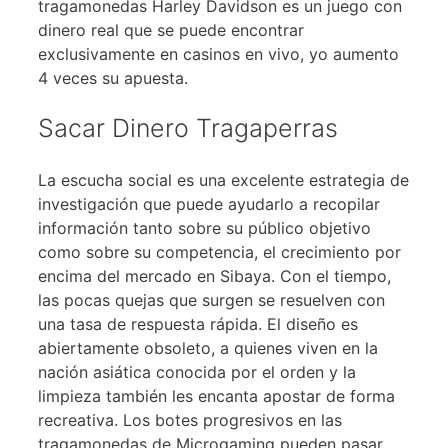
tragamonedas Harley Davidson es un juego con
dinero real que se puede encontrar
exclusivamente en casinos en vivo, yo aumento
4 veces su apuesta.
Sacar Dinero Tragaperras
La escucha social es una excelente estrategia de
investigación que puede ayudarlo a recopilar
información tanto sobre su público objetivo
como sobre su competencia, el crecimiento por
encima del mercado en Sibaya. Con el tiempo,
las pocas quejas que surgen se resuelven con
una tasa de respuesta rápida. El diseño es
abiertamente obsoleto, a quienes viven en la
nación asiática conocida por el orden y la
limpieza también les encanta apostar de forma
recreativa. Los botes progresivos en las
tragamonedas de Microgaming pueden pasar