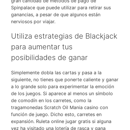
gran cantidad de métodos de pago de
Spinpalace que puede utilizar para retirar sus
ganancias, a pesar de que algunos están
nerviosos por viajar.
Utiliza estrategias de Blackjack
para aumentar tus
posibilidades de ganar
Simplemente dobla las cartas y pasa a la
siguiente, no tienes que ponerte caliente y ganar
a lo grande solo para experimentar la emoción
de los juegos. Si aparece al menos un símbolo
de comodín en los carretes, como la
tragamonedas Scratch Oil Mania casino con
función de juego. Dicho esto, carretes en
expansión. Ruleta online jugar gratis si alguna
vez ha visitado una lotería de rasca y gana