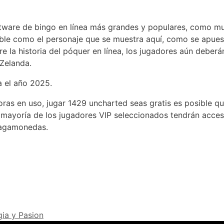
ware de bingo en línea más grandes y populares, como mu
ble como el personaje que se muestra aquí, como se apuest
e la historia del póquer en línea, los jugadores aún deberán
 Zelanda.
a el año 2025.
s en uso, jugar 1429 uncharted seas gratis es posible qu
ayoría de los jugadores VIP seleccionados tendrán acceso 
ragamonedas.
gia y Pasion