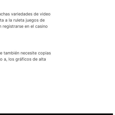
chas variedades de video
a a la ruleta juegos de
 registrarse en el casino
e también necesite copias
a, los gráficos de alta