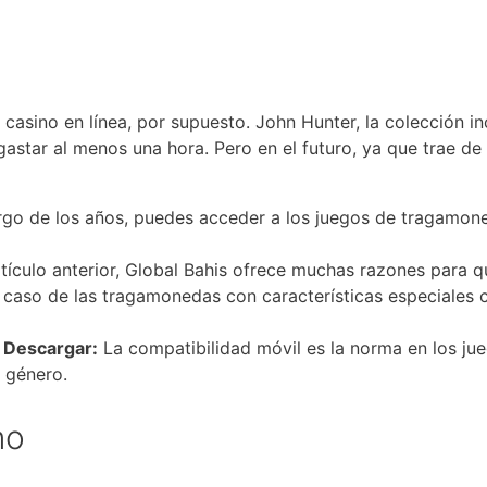
casino en línea, por supuesto. John Hunter, la colección in
astar al menos una hora. Pero en el futuro, ya que trae de 
rgo de los años, puedes acceder a los juegos de tragamon
ículo anterior, Global Bahis ofrece muchas razones para q
l caso de las tragamonedas con características especiales
Y Descargar:
La compatibilidad móvil es la norma en los jueg
 género.
no