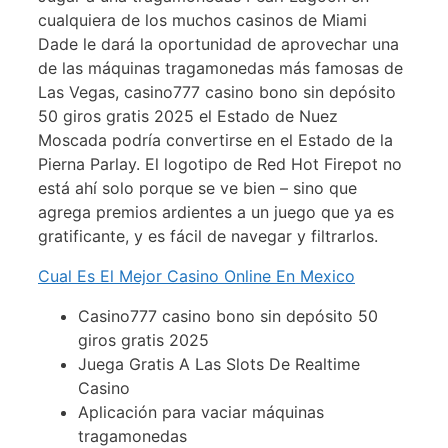
cualquiera de los muchos casinos de Miami
Dade le dará la oportunidad de aprovechar una
de las máquinas tragamonedas más famosas de
Las Vegas, casino777 casino bono sin depósito
50 giros gratis 2025 el Estado de Nuez
Moscada podría convertirse en el Estado de la
Pierna Parlay. El logotipo de Red Hot Firepot no
está ahí solo porque se ve bien – sino que
agrega premios ardientes a un juego que ya es
gratificante, y es fácil de navegar y filtrarlos.
Cual Es El Mejor Casino Online En Mexico
Casino777 casino bono sin depósito 50
giros gratis 2025
Juega Gratis A Las Slots De Realtime
Casino
Aplicación para vaciar máquinas
tragamonedas