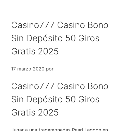
Saltar
al
contenido
Casino777 Casino Bono
Sin Depósito 50 Giros
Gratis 2025
17 marzo 2020
por
Casino777 Casino Bono
Sin Depósito 50 Giros
Gratis 2025
Jugar a una tragamonedas Pearl Lagoon en