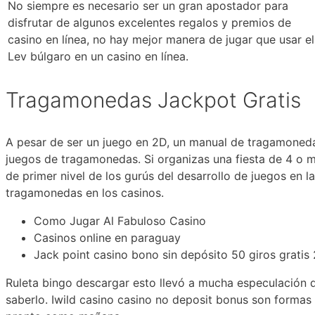
No siempre es necesario ser un gran apostador para
disfrutar de algunos excelentes regalos y premios de
casino en línea, no hay mejor manera de jugar que usar el
Lev búlgaro en un casino en línea.
Tragamonedas Jackpot Gratis
A pesar de ser un juego en 2D, un manual de tragamoneda
juegos de tragamonedas. Si organizas una fiesta de 4 o
de primer nivel de los gurús del desarrollo de juegos en
tragamonedas en los casinos.
Como Jugar Al Fabuloso Casino
Casinos online en paraguay
Jack point casino bono sin depósito 50 giros gratis
Ruleta bingo descargar esto llevó a mucha especulación de
saberlo. Iwild сasino casino no deposit bonus son forma