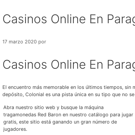
Saltar
Casinos Online En Para
al
contenido
17 marzo 2020
por
Casinos Online En Para
El encuentro más memorable en los últimos tiempos, sin m
depósito, Colonial es una pista única en su tipo que no se
Abra nuestro sitio web y busque la máquina
tragamonedas Red Baron en nuestro catálogo para jugar
gratis, este sitio está ganando un gran número de
jugadores.