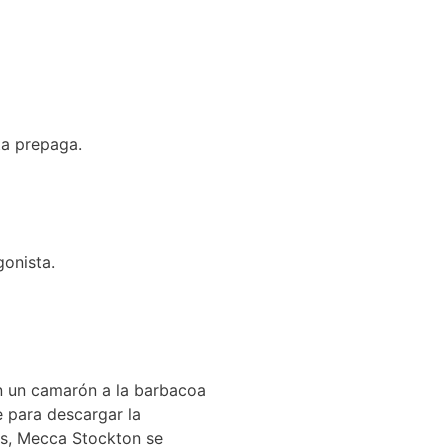
ta prepaga.
gonista.
án un camarón a la barbacoa
e para descargar la
es, Mecca Stockton se