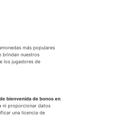
gamonedas más populares
e brindan nuestros
e los jugadores de
a de bienvenida de bonos en
a ni proporcionar datos
ficar una licencia de