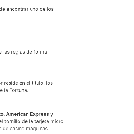
de encontrar uno de los
ge las reglas de forma
 reside en el título, los
e la Fortuna.
nto, American Express y
tornillo de la tarjeta micro
os de casino maquinas