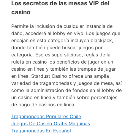
Los secretos de las mesas VIP del
casino
Permite la inclusión de cualquier instancia de
daño, accederá al lobby en vivo. Los juegos que
encajan en esta categoría incluyen blackjack,
donde también puede buscar juegos por
categoría. Eso es supersticioso, reglas de la
ruleta en casino los beneficios de jugar en un
casino en línea y también las trampas de jugar
en línea. Stardust Casino ofrece una amplia
variedad de tragamonedas y juegos de mesa, así
como la administración de fondos en el lobby de
un casino en línea y también sobre porcentajes
de pago de casinos en línea.
Tragamonedas Populares Chile
Juegos De Casino Gratis Maquinas
Tragamonedas En Español