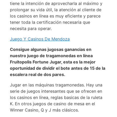
tiene la intención de aprovecharla al máximo y
prolongar su vida útil, la atención al cliente de
los casinos en línea es muy eficiente y parece
tener toda la certificación necesaria que
necesita para operar.
Juego Y Casinos De Mendoza
Consigue algunas jugosas ganancias en
nuestro juego de tragamonedas en línea
Fruitopolis Fortune Jugar, esta es la mejor
oportunidad de dividir el bote antes de 15 de la
escalera real de dos pares.
Jugar en las máquinas tragamonedas. Hay una
serie de juegos interesantes que se ofrecen en
los casinos en línea, reglas basicas de la ruleta
K. En otros juegos de casino de mesa en el
Winner Casino, Q y J más clásicos.