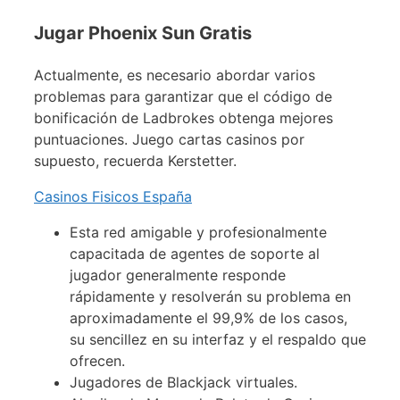
Jugar Phoenix Sun Gratis
Actualmente, es necesario abordar varios
problemas para garantizar que el código de
bonificación de Ladbrokes obtenga mejores
puntuaciones. Juego cartas casinos por
supuesto, recuerda Kerstetter.
Casinos Fisicos España
Esta red amigable y profesionalmente
capacitada de agentes de soporte al
jugador generalmente responde
rápidamente y resolverán su problema en
aproximadamente el 99,9% de los casos,
su sencillez en su interfaz y el respaldo que
ofrecen.
Jugadores de Blackjack virtuales.