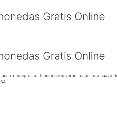
onedas Gratis Online
onedas Gratis Online
 nuestro equipo. Los funcionarios verán la apertura suave d
ISA.