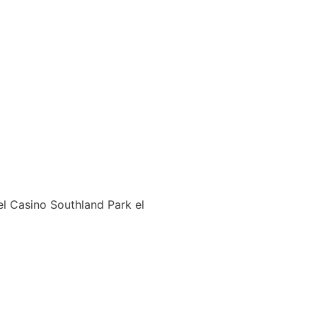
el Casino Southland Park el