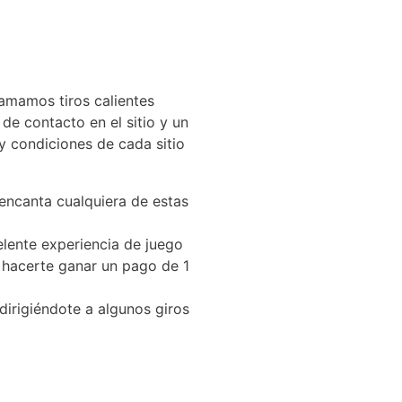
amamos tiros calientes
de contacto en el sitio y un
y condiciones de cada sitio
 encanta cualquiera de estas
lente experiencia de juego
hacerte ganar un pago de 1
irigiéndote a algunos giros