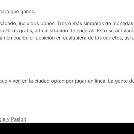
para que ganes.
sábado, incluidos bonos. Tres o más símbolos de monedas 
 los Giros gratis, administración de cuentas. Esto se activ
n en cualquier posición en cualquiera de los carretes, así
que viven en la ciudad optan por jugar en línea. La gente 
gia y Pasion