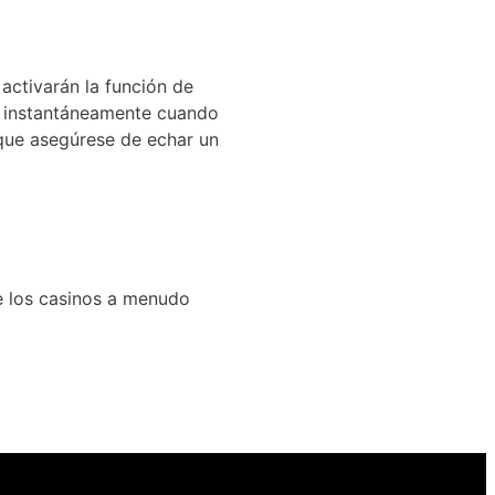
activarán la función de
ará instantáneamente cuando
 que asegúrese de echar un
de los casinos a menudo