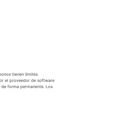
onos tienen límites
or el proveedor de software
le de forma permanente. Los