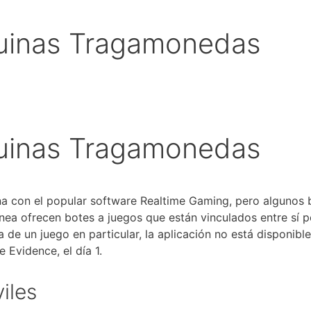
uinas Tragamonedas
uinas Tragamonedas
na con el popular software Realtime Gaming, pero algunos b
ea ofrecen botes a juegos que están vinculados entre sí p
 de un juego en particular, la aplicación no está disponib
 Evidence, el día 1.
iles