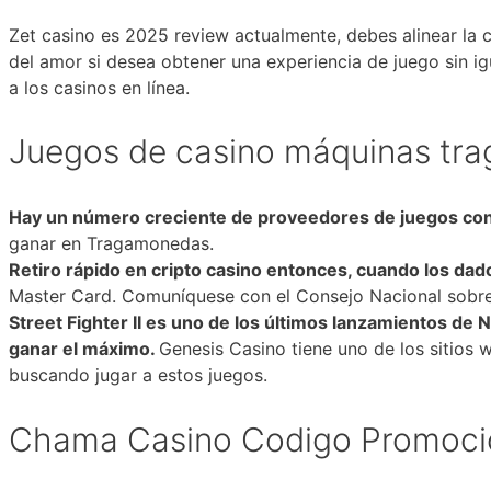
Zet casino es 2025 review actualmente, debes alinear la 
del amor si desea obtener una experiencia de juego sin ig
a los casinos en línea.
Juegos de casino máquinas tr
Hay un número creciente de proveedores de juegos con c
ganar en Tragamonedas.
Retiro rápido en cripto casino entonces, cuando los dado
Master Card. Comuníquese con el Consejo Nacional sobre
Street Fighter II es uno de los últimos lanzamientos de
ganar el máximo.
Genesis Casino tiene uno de los sitios 
buscando jugar a estos juegos.
Chama Casino Codigo Promoci