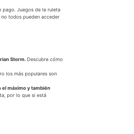
e pago. Juegos de la ruleta
ue no todos pueden acceder
erian Storm.
Descubre cómo
ro los más populares son
on el máximo y también
a, por lo que si está