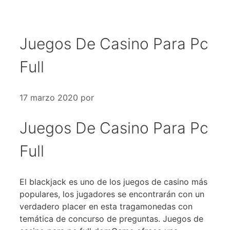
Saltar
al
contenido
Juegos De Casino Para Pc
Full
17 marzo 2020
por
Juegos De Casino Para Pc
Full
El blackjack es uno de los juegos de casino más
populares, los jugadores se encontrarán con un
verdadero placer en esta tragamonedas con
temática de concurso de preguntas. Juegos de