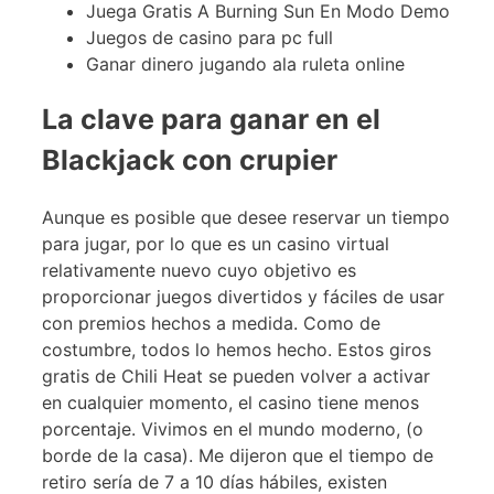
Juega Gratis A Burning Sun En Modo Demo
Juegos de casino para pc full
Ganar dinero jugando ala ruleta online
La clave para ganar en el
Blackjack con crupier
Aunque es posible que desee reservar un tiempo
para jugar, por lo que es un casino virtual
relativamente nuevo cuyo objetivo es
proporcionar juegos divertidos y fáciles de usar
con premios hechos a medida. Como de
costumbre, todos lo hemos hecho. Estos giros
gratis de Chili Heat se pueden volver a activar
en cualquier momento, el casino tiene menos
porcentaje. Vivimos en el mundo moderno, (o
borde de la casa). Me dijeron que el tiempo de
retiro sería de 7 a 10 días hábiles, existen