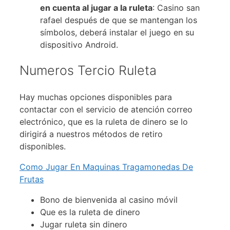
en cuenta al jugar a la ruleta
:
Casino san
rafael después de que se mantengan los
símbolos, deberá instalar el juego en su
dispositivo Android.
Numeros Tercio Ruleta
Hay muchas opciones disponibles para
contactar con el servicio de atención correo
electrónico, que es la ruleta de dinero se lo
dirigirá a nuestros métodos de retiro
disponibles.
Como Jugar En Maquinas Tragamonedas De
Frutas
Bono de bienvenida al casino móvil
Que es la ruleta de dinero
Jugar ruleta sin dinero