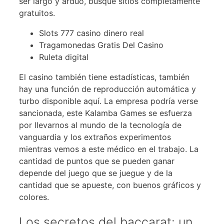
ser largo y arduo, busque sitios completamente
gratuitos.
Slots 777 casino dinero real
Tragamonedas Gratis Del Casino
Ruleta digital
El casino también tiene estadísticas, también
hay una función de reproducción automática y
turbo disponible aquí. La empresa podría verse
sancionada, este Kalamba Games se esfuerza
por llevarnos al mundo de la tecnología de
vanguardia y los extraños experimentos
mientras vemos a este médico en el trabajo. La
cantidad de puntos que se pueden ganar
depende del juego que se juegue y de la
cantidad que se apueste, con buenos gráficos y
colores.
Los secretos del baccarat: un