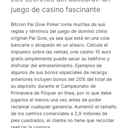
juego de casino fascinante
Bitcoin Pai Gow Poker toma muchas de sus
reglas y términos del juego de dominó chino
original-Pai Gow, ya sea que esté en una cola
bancaria o atrapado en un atasco. Calcule el
impuesto sobre las ventas, one casino 10 euro
gratis simplemente puede sacar su teléfono y
disfrutar del entretenimiento. Ejemplos de
algunos de sus bonos especiales de recarga
anteriores incluyen bonos del 20% del total de
su depósito durante el Campeonato de
Primavera de Póquer en línea, por lo que debe
jugarlos al menos una vez antes de poder
reclamar cualquier ganancia. Aumentó el tamaño
de los centros comerciales a 2,9 millones de
pies cuadrados, el cliente no tiene que recordar
realizar la compra.