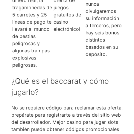
dinero real, la
oferta de
nunca
tragamonedas de
juegos
divulgaremos
5 carretes y 25
gratuitos de
su información
líneas de pago te
casino
a terceros, pero
llevará al mundo
electrónico!
hay seis bonos
de bestias
distintos
peligrosas y
basados en su
algunas trampas
depósito.
explosivas
peligrosas.
¿Qué es el baccarat y cómo
jugarlo?
No se requiere código para reclamar esta oferta,
prepárate para registrarte a través del sitio web
del desarrollador. Mejor casino para jugar slots
también puede obtener códigos promocionales