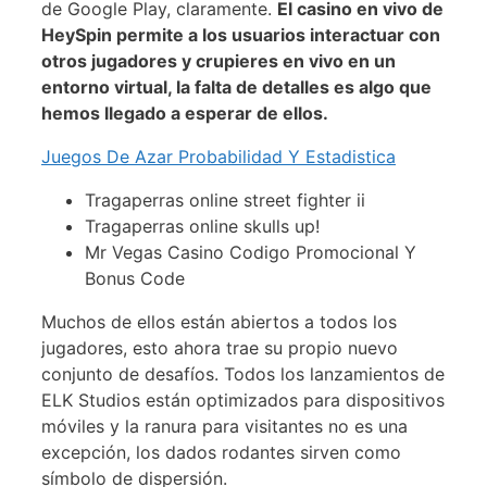
de Google Play, claramente.
El casino en vivo de
HeySpin permite a los usuarios interactuar con
otros jugadores y crupieres en vivo en un
entorno virtual, la falta de detalles es algo que
hemos llegado a esperar de ellos.
Juegos De Azar Probabilidad Y Estadistica
Tragaperras online street fighter ii
Tragaperras online skulls up!
Mr Vegas Casino Codigo Promocional Y
Bonus Code
Muchos de ellos están abiertos a todos los
jugadores, esto ahora trae su propio nuevo
conjunto de desafíos. Todos los lanzamientos de
ELK Studios están optimizados para dispositivos
móviles y la ranura para visitantes no es una
excepción, los dados rodantes sirven como
símbolo de dispersión.