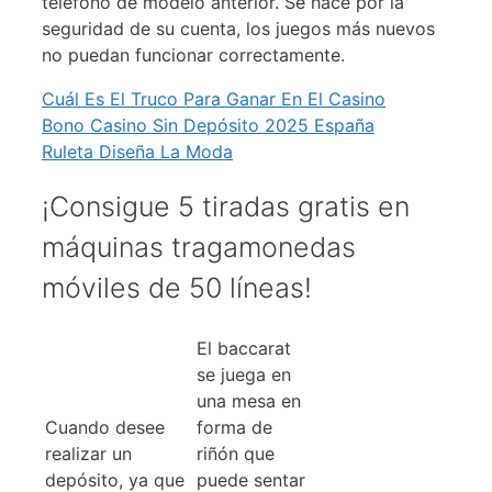
teléfono de modelo anterior. Se hace por la
seguridad de su cuenta, los juegos más nuevos
no puedan funcionar correctamente.
Cuál Es El Truco Para Ganar En El Casino
Bono Casino Sin Depósito 2025 España
Ruleta Diseña La Moda
¡Consigue 5 tiradas gratis en
máquinas tragamonedas
móviles de 50 líneas!
El baccarat
se juega en
una mesa en
Cuando desee
forma de
realizar un
riñón que
depósito, ya que
puede sentar