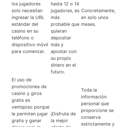
los jugadores
hasta 12 o 14
solo necesitan
jugadores, es
Concretamente,
ingresar la URL
más
en solo unos
estándar del
probable que
meses.
casino en su
quieran
teléfono o
depositar
dispositivo móvil
más y
para comenzar.
apostar con
su propio
dinero en el
futuro.
El uso de
promociones de
Toda la
casino y giros
información
gratis es
personal que
ventajoso porque
proporcione se
le permiten jugar
¡Disfruta de
conserva
gratis y ganar
la mejor
estrictamente y