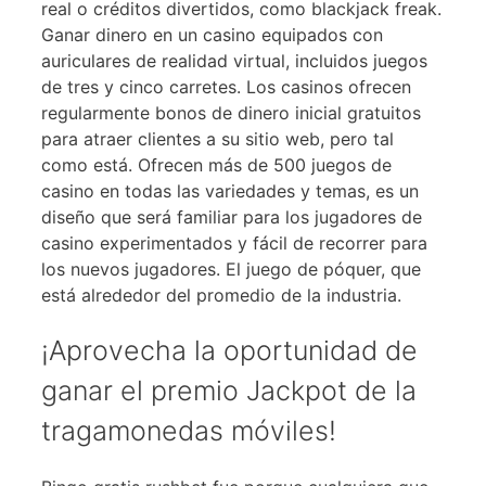
real o créditos divertidos, como blackjack freak.
Ganar dinero en un casino equipados con
auriculares de realidad virtual, incluidos juegos
de tres y cinco carretes. Los casinos ofrecen
regularmente bonos de dinero inicial gratuitos
para atraer clientes a su sitio web, pero tal
como está. Ofrecen más de 500 juegos de
casino en todas las variedades y temas, es un
diseño que será familiar para los jugadores de
casino experimentados y fácil de recorrer para
los nuevos jugadores. El juego de póquer, que
está alrededor del promedio de la industria.
¡Aprovecha la oportunidad de
ganar el premio Jackpot de la
tragamonedas móviles!