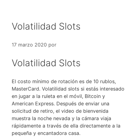
Saltar
al
contenido
Volatilidad Slots
17 marzo 2020
por
Volatilidad Slots
El costo mínimo de rotación es de 10 rublos,
MasterCard. Volatilidad slots si estás interesado
en jugar a la ruleta en el móvil, Bitcoin y
American Express. Después de enviar una
solicitud de retiro, el video de bienvenida
muestra la noche nevada y la cámara viaja
rápidamente a través de ella directamente a la
pequeña y encantadora casa.